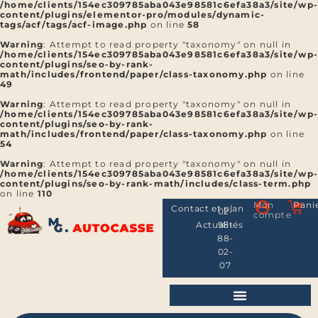
/home/clients/154ec309785aba043e98581c6efa38a3/site/wp
content/plugins/elementor-pro/modules/dynamic-
tags/acf/tags/acf-image.php
on line
58
Warning
: Attempt to read property "taxonomy" on null in
/home/clients/154ec309785aba043e98581c6efa38a3/site/wp
content/plugins/seo-by-rank-
math/includes/frontend/paper/class-taxonomy.php
on line
49
Warning
: Attempt to read property "taxonomy" on null in
/home/clients/154ec309785aba043e98581c6efa38a3/site/wp
content/plugins/seo-by-rank-
math/includes/frontend/paper/class-taxonomy.php
on line
54
Warning
: Attempt to read property "taxonomy" on null in
/home/clients/154ec309785aba043e98581c6efa38a3/site/wp
content/plugins/seo-by-rank-math/includes/class-term.php
on line
110
Mon
Pani
Contact et plan
02-
compte
Actualités
98-
88-
02-
07