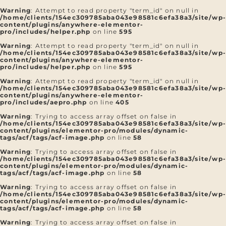
Warning
: Attempt to read property "term_id" on null in
/home/clients/154ec309785aba043e98581c6efa38a3/site/wp
content/plugins/anywhere-elementor-
pro/includes/helper.php
on line
595
Warning
: Attempt to read property "term_id" on null in
/home/clients/154ec309785aba043e98581c6efa38a3/site/wp
content/plugins/anywhere-elementor-
pro/includes/helper.php
on line
595
Warning
: Attempt to read property "term_id" on null in
/home/clients/154ec309785aba043e98581c6efa38a3/site/wp
content/plugins/anywhere-elementor-
pro/includes/aepro.php
on line
405
Warning
: Trying to access array offset on false in
/home/clients/154ec309785aba043e98581c6efa38a3/site/wp
content/plugins/elementor-pro/modules/dynamic-
tags/acf/tags/acf-image.php
on line
58
Warning
: Trying to access array offset on false in
/home/clients/154ec309785aba043e98581c6efa38a3/site/wp
content/plugins/elementor-pro/modules/dynamic-
tags/acf/tags/acf-image.php
on line
58
Warning
: Trying to access array offset on false in
/home/clients/154ec309785aba043e98581c6efa38a3/site/wp
content/plugins/elementor-pro/modules/dynamic-
tags/acf/tags/acf-image.php
on line
58
Warning
: Trying to access array offset on false in