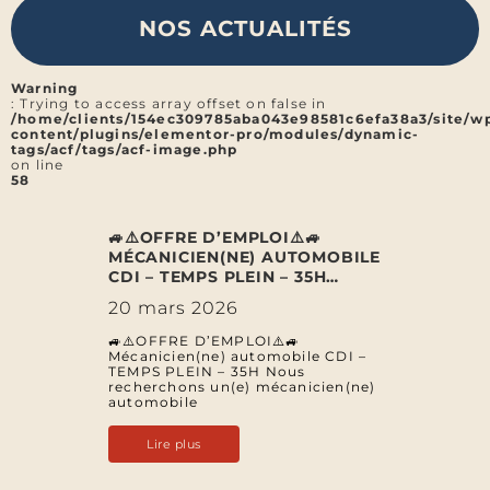
NOS ACTUALITÉS
Warning
: Trying to access array offset on false in
/home/clients/154ec309785aba043e98581c6efa38a3/site/w
content/plugins/elementor-pro/modules/dynamic-
tags/acf/tags/acf-image.php
on line
58
🚙⚠️OFFRE D’EMPLOI⚠️🚙
MÉCANICIEN(NE) AUTOMOBILE
CDI – TEMPS PLEIN – 35H…
20 mars 2026
🚙⚠️OFFRE D’EMPLOI⚠️🚙
Mécanicien(ne) automobile CDI –
TEMPS PLEIN – 35H Nous
recherchons un(e) mécanicien(ne)
automobile
Lire plus