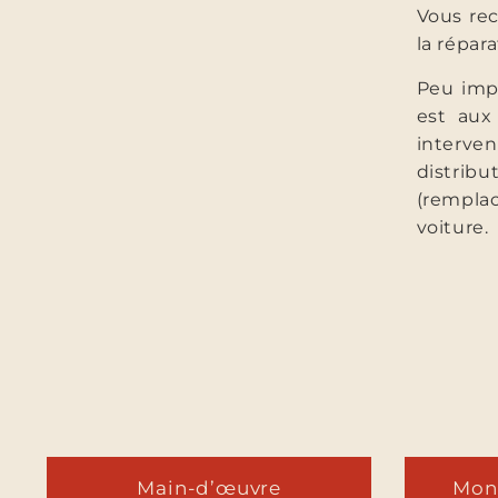
Vous rec
la répar
Peu impo
est aux
interven
distri
(remplac
voiture.
Main-d’œuvre
Mont