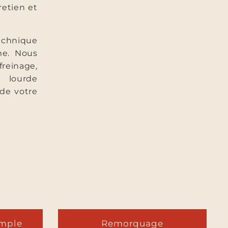
retien et
technique
me. Nous
freinage,
 lourde
 de votre
imple
Remorquage