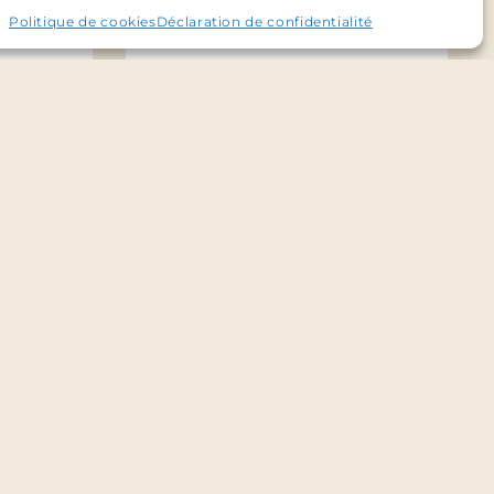
Politique de cookies
Déclaration de confidentialité
Passage Valise
Diagnostique
60
€