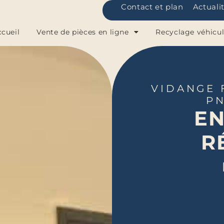
Contact et plan
Actuali
cueil
Vente de pièces en ligne
Recyclage véhicu
VIDANGE 
P
EN
R