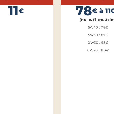
11
78
€
€ à 11
(Huile, Filtre, Join
5W40 : 78€
5W30 : 89€
0W30 : 98€
0W20 : 110€