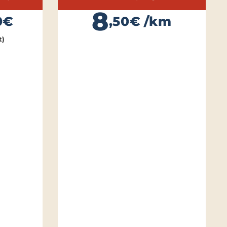
8
0€
,50€ /km
t)