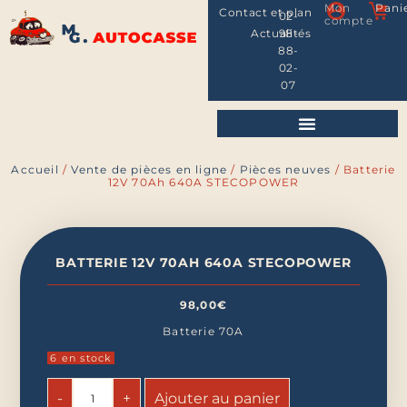
Mon
Pani
Contact et plan
02-
compte
Actualités
98-
88-
02-
07
Accueil
/
Vente de pièces en ligne
/
Pièces neuves
/ Batterie
12V 70Ah 640A STECOPOWER
BATTERIE 12V 70AH 640A STECOPOWER
98,00
€
Batterie 70A
6 en stock
-
+
Ajouter au panier