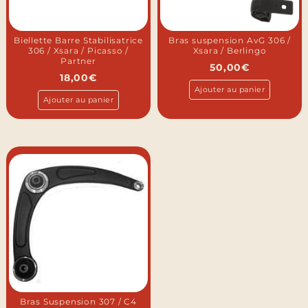
Biellette Barre Stabilisatrice
Bras suspension AvG 306 /
306 / Xsara / Picasso /
Xsara / Berlingo
Partner
50,00
€
18,00
€
Ajouter au panier
Ajouter au panier
Bras Suspension 307 / C4